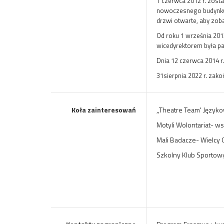
1 czerwca 2012 r. zost
nowoczesnego budynku. 
drzwi otwarte, aby zob
Od roku 1 września 2013
wicedyrektorem była pan
Dnia 12 czerwca 2014 r
31sierpnia 2022 r. zak
Koła zainteresowań
,,Theatre Team' Język
Motyli Wolontariat- w
Mali Badacze- Wielcy
Szkolny Klub Sportowy