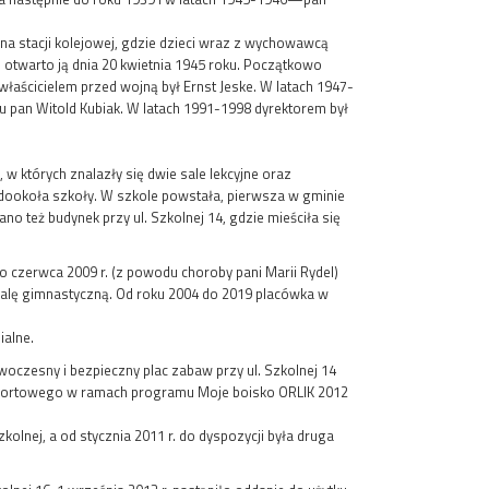
 na stacji kolejowej, gdzie dzieci wraz z wychowawcą
 otwarto ją dnia 20 kwietnia 1945 roku. Początkowo
właścicielem przed wojną był Ernst Jeske. W latach 1947-
u pan Witold Kubiak. W latach 1991-1998 dyrektorem był
których znalazły się dwie sale lekcyjne oraz
 dookoła szkoły. W szkole powstała, pierwsza w gminie
też budynek przy ul. Szkolnej 14, gdzie mieściła się
do czerwca 2009 r. (z powodu choroby pani Marii Rydel)
 salę gimnastyczną. Od roku 2004 do 2019 placówka w
alne.
oczesny i bezpieczny plac zabaw przy ul. Szkolnej 14
a sportowego w ramach programu Moje boisko ORLIK 2012
szkolnej, a od stycznia 2011 r. do dyspozycji była druga