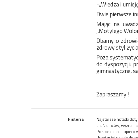
-,,Wiedza i umie
Dwie pierwsze in
Mając na uwadze
,,Motylego Wolon
Dbamy o zdrowie
zdrowy styl życi
Poza systematyc
do dyspozycji: p
gimnastyczną, sal
Zapraszamy !
Historia
Najstarsze notatki dot
dla Niemców, wyznania 
Polskie dzieci dopiero
Uczył w tej szkole do 