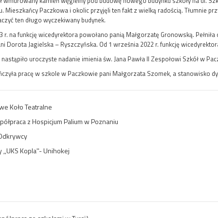
ał wmurowany kamień węgielny pod budowę nowego budynku szkoły na ul. Szkoln
Mieszkańcy Paczkowa i okolic przyjęli ten fakt z wielką radością. Tłumnie p
aczyć ten długo wyczekiwany budynek.
 r. na funkcję wicedyrektora powołano panią Małgorzatę Gronowską. Pełniła on
i Dorota Jagielska – Ryszczyńska. Od 1 września 2022 r. funkcję wicedyrektor
. nastąpiło uroczyste nadanie imienia św. Jana Pawła II Zespołowi Szkół w Pac
ończyła pracę w szkole w Paczkowie pani Małgorzata Szomek, a stanowisko dyr
owe Koło Teatralne
spółpraca z Hospicjum Palium w Poznaniu
 Odkrywcy
 ,,UKS Kopla''- Unihokej