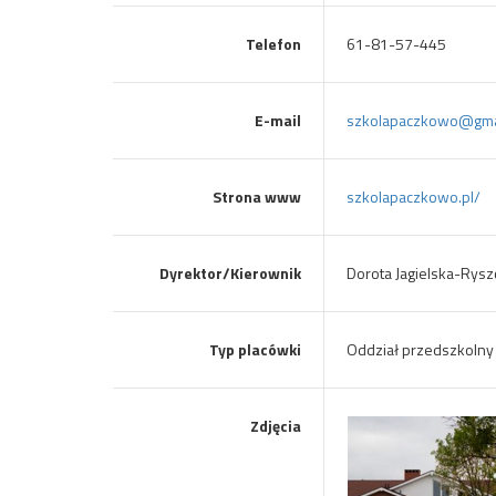
Telefon
61-81-57-445
E-mail
szkolapaczkowo@gma
Strona www
szkolapaczkowo.pl/
Dyrektor/Kierownik
Dorota Jagielska-Rys
Typ placówki
Oddział przedszkolny
Zdjęcia