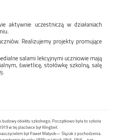
ie aktywnie uczestniczą w działaniach
niu.
uczniów. Realizujemy projekty promujące
medialne
salami lekcyjnymi uczniowie mają
lnym, świetlicę, stołówkę szkolną, salę
j.
rok budowy obiektu szkolnego. Początkowo była to szkoła
19 w tej placówce był Klingbeil.
m nauczycielem był Paweł Matysik— Ślązak z pochodzenia.
, a następnie do roku 1939 i w latach 1945-1946—pan