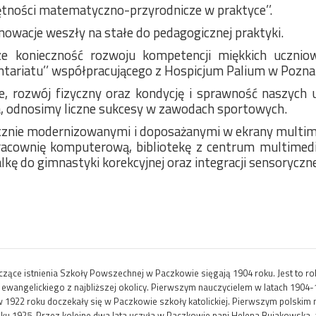
jętności matematyczno-przyrodnicze w praktyce’’.
nowacje weszły na stałe do pedagogicznej praktyki.
 konieczność rozwoju kompetencji miękkich uczniow
tariatu’’ współpracującego z Hospicjum Palium w Pozna
, rozwój fizyczny oraz kondycję i sprawność naszych 
a, odnosimy liczne sukcesy w zawodach sportowych.
znie modernizowanymi i doposażanymi w ekrany multi
racownię komputerową, bibliotekę z centrum multimedia
kę do gimnastyki korekcyjnej oraz integracji sensoryczne
yczące istnienia Szkoły Powszechnej w Paczkowie sięgają 1904 roku. Jest to 
ewangelickiego z najbliższej okolicy. Pierwszym nauczycielem w latach 1904-19
 w 1922 roku doczekały się w Paczkowie szkoły katolickiej. Pierwszym polski
roku 1925. Przez kolejne dwa lata uczyła w Paczkowie pani Helena Bujakowska