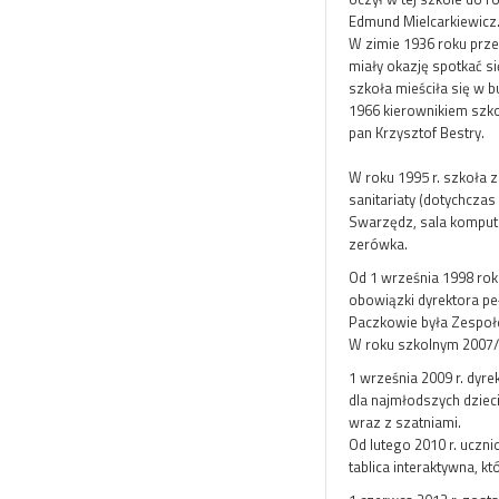
Edmund Mielcarkiewicz
W zimie 1936 roku prze
miały okazję spotkać s
szkoła mieściła się w b
1966 kierownikiem szko
pan Krzysztof Bestry.
W roku 1995 r. szkoła 
sanitariaty (dotychcza
Swarzędz, sala kompute
zerówka.
Od 1 września 1998 roku
obowiązki dyrektora pe
Paczkowie była Zespoł
W roku szkolnym 2007/
1 września 2009 r. dyr
dla najmłodszych dziec
wraz z szatniami.
Od lutego 2010 r. ucznio
tablica interaktywna, 