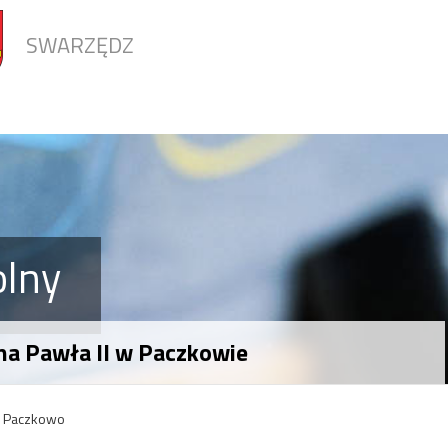
SWARZĘDZ
olny
na Pawła II w Paczkowie
21 Paczkowo