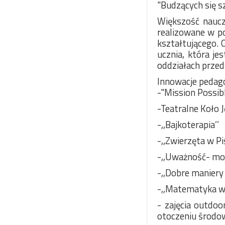
"Budzących się sz
Większość nauczy
realizowane w p
kształtującego. 
ucznia, która j
oddziałach przed
Innowacje pedago
-"Mission Possibl
-Teatralne Koło 
-,,Bajkoterapia’’
-,,Zwierzęta w P
-,,Uważność- moj
-,,Dobre maniery
-,,Matematyka w 
- zajęcia outdo
otoczeniu środo