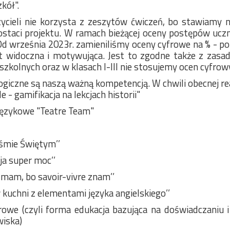
kół".
cieli nie korzysta z zeszytów ćwiczeń, bo stawiamy na
ostaci projektu. W ramach bieżącej oceny postępów ucz
Od września 2023r. zamieniliśmy oceny cyfrowe na % - 
est widoczna i motywująca. Jest to zgodne także z za
szkolnych oraz w klasach I-III nie stosujemy ocen cyfrowy
giczne są naszą ważną kompetencją. W chwili obecnej rea
e - gamifikacja na lekcjach historii"
Językowe "Teatre Team"
iśmie Świętym’’
a super moc’’
 mam, bo savoir-vivre znam’’
kuchni z elementami języka angielskiego’’
orowe (czyli forma edukacja bazująca na doświadczaniu
wiska)