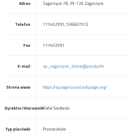
Adres
Zagorzyce 78, 39-126 Zagorzyce
Telefon
177452591, 536837572
Fax
177452591
E-mail
sp_zagorzyce_dolne@poczta.fm
Strona www
https://spzagorzyced.edupage.org/
Dyrektor/Kierownik
Rafał Siedlecki
Typ placówki
Przedszkole