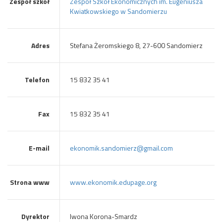
Zespół szkół
Zespół Szkół Ekonomicznych im. Eugeniusza
Kwiatkowskiego w Sandomierzu
Adres
Stefana Żeromskiego 8, 27-600 Sandomierz
Telefon
15 832 35 41
Fax
15 832 35 41
E-mail
ekonomik.sandomierz@gmail.com
Strona www
www.ekonomik.edupage.org
Dyrektor
Iwona Korona-Smardz