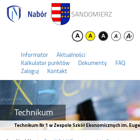
SANDOMIERZ
Informator
Aktualności
Kalkulator punktów
Dokumenty
FAQ
Zaloguj
Kontakt
Technikum
Technikum Nr 1 w Zespole Szkół Ekonomicznych im. Eug