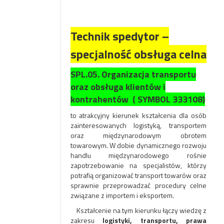
Technik spedytor –
specjalność obsługa celna
SPL.05. Organizacja transportu
oraz obsługa klientów i
kontrahentów ( SYMBOL 333108)
to atrakcyjny kierunek kształcenia dla osób
zainteresowanych logistyką, transportem
oraz międzynarodowym obrotem
towarowym. W dobie dynamicznego rozwoju
handlu międzynarodowego rośnie
zapotrzebowanie na specjalistów, którzy
potrafią organizować transport towarów oraz
sprawnie przeprowadzać procedury celne
związane z importem i eksportem.
Kształcenie na tym kierunku łączy wiedzę z
zakresu
logistyki, transportu, prawa