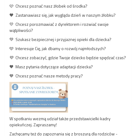
🩷
Chcesz poznać nasz żłobek od środka?
🧡
Zastanawiasz się, jak wygląda dzień w naszym żłobku?
💛
Chcesz porozmawiać z dyrektorem i rozwiać swoje
wątpliwości?
💚
Szukasz bezpiecznej i przyjaznej opieki dla dziecka?
🩵
Interesuje Cię, jak dbamy o rozwój najmłodszych?
💜
Chcesz zobaczyć, gdzie Twoje dziecko będzie spędzać czas?
🧡
Masz pytania dotyczące adaptacji dziecka?
💙
Chcesz poznać nasze metody pracy?
W spotkaniu wezmą udział także przedstawicielki kadry
opiekuńczej. Zapraszamy!
Zachęcamy też do zapoznania się z broszurą dla rodziców -