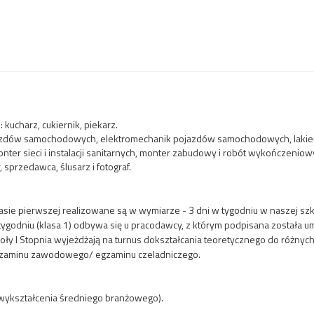
kucharz, cukiernik, piekarz.
jazdów samochodowych, elektromechanik pojazdów samochodowych, laki
nter sieci i instalacji sanitarnych, monter zabudowy i robót wykończenio
, sprzedawca, ślusarz i fotograf.
asie pierwszej realizowane są w wymiarze - 3 dni w tygodniu w naszej szk
ygodniu (klasa 1) odbywa się u pracodawcy, z którym podpisana została
ły I Stopnia wyjeżdżają na turnus dokształcania teoretycznego do różnyc
egzaminu zawodowego/ egzaminu czeladniczego.
e wykształcenia średniego branżowego).