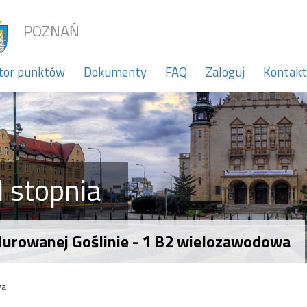
POZNAŃ
tor punktów
Dokumenty
FAQ
Zaloguj
Kontakt
 stopnia
Murowanej Goślinie - 1 B2 wielozawodowa
wa