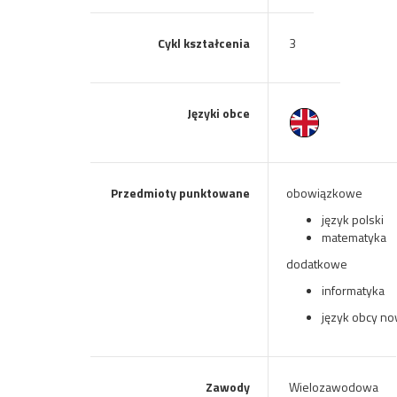
Cykl kształcenia
3
Języki obce
Przedmioty punktowane
obowiązkowe
język polski
matematyka
dodatkowe
informatyka
język obcy n
Zawody
Wielozawodowa