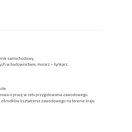
ernik samochodowy.
wych w budownictwie, murarz – tynkarz.
ole.
 umowa o pracę w celu przygotowania zawodowego.
h ośrodków kształcenia zawodowego na terenie kraju.