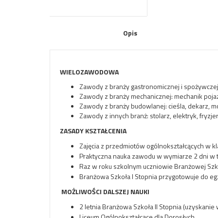
Opis
WIELOZAWODOWA
Zawody z branży gastronomicznej i spożywczej: 
Zawody z branży mechanicznej: mechanik po
Zawody z branży budowlanej: cieśla, dekarz, mo
Zawody z innych branż: stolarz, elektryk, fryzjer
ZASADY KSZTAŁCENIA
Zajęcia z przedmiotów ogólnokształcących w kl
Praktyczna nauka zawodu w wymiarze 2 dni w t
Raz w roku szkolnym uczniowie Branżowej Szko
Branżowa Szkoła I Stopnia przygotowuje do 
MOŻLIWOŚCI DALSZEJ NAUKI
2 letnia Branżowa Szkoła II Stopnia (uzyskani
Liceum Ogólnokształcące dla Dorosłych.