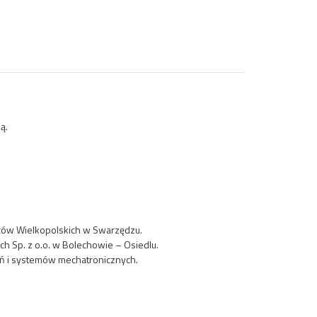
ą.
ńców Wielkopolskich w Swarzędzu.
h Sp. z o.o. w Bolechowie – Osiedlu.
ń i systemów mechatronicznych.