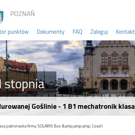
POZNAŃ
tor punktów
Dokumenty
FAQ
Zaloguj
Kontakt
 stopnia
Murowanej Goślinie - 1 B1 mechatronik kla
asa patronacka firmy SOLARIS Bus &amp;amp;amp; Coach