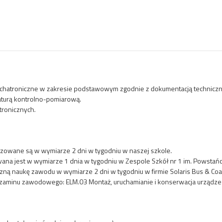
echatroniczne w zakresie podstawowym zgodnie z dokumentacją techniczn
raturą kontrolno-pomiarową.
ronicznych.
izowane są w wymiarze 2 dni w tygodniu w naszej szkole.
ana jest w wymiarze 1 dnia w tygodniu w Zespole Szkół nr 1 im. Powsta
zną naukę zawodu w wymiarze 2 dni w tygodniu w firmie Solaris Bus & Coac
gzaminu zawodowego: ELM.03 Montaż, uruchamianie i konserwacja urządze