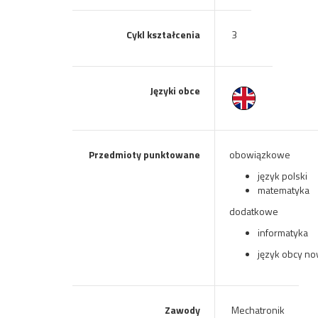
Cykl kształcenia
3
Języki obce
Przedmioty punktowane
obowiązkowe
język polski
matematyka
dodatkowe
informatyka
język obcy n
Zawody
Mechatronik