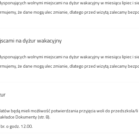
sponujących wolnymi miejscami na dyżur wakacyjny w miesiącu lipiec i si
nformujemy, że dane mogą ulec zmianie, dlatego przed wizytą zalecamy bez
jscami na dyżur wakacyjny
sponujących wolnymi miejscami na dyżur wakacyjny w miesiącu lipiec i si
nformujemy, że dane mogą ulec zmianie, dlatego przed wizytą zalecamy bez
żur
atów będą mieli możliwość potwierdzania przyjęcia woli do przedszkola/li
akładce Dokumenty (str. 8).
br. o godz. 12.00.