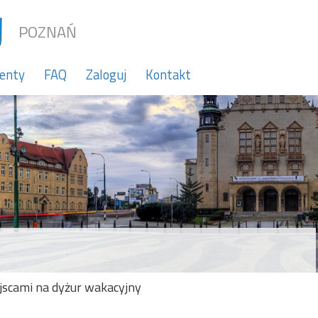
POZNAŃ
enty
FAQ
Zaloguj
Kontakt
jscami na dyżur wakacyjny