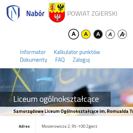
POWIAT ZGIERSKI
Informator
Kalkulator punktów
Dokumenty
FAQ
Zaloguj
Liceum ogólnokształcące
Samorządowe Liceum Ogólnokształcące im. Romualda Tr
Adres
Musierowicza 2, 95-100 Zgierz