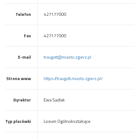
Telefon
427177000
Fax
427177000
E-mail
traugutt@miasto.zgierz.pl
Strona www
https://traugutt.miasto.zgierz.pl/
Dyrektor
Ewa Sadlak
Typ placówki
Liceum Ogólnokształcące