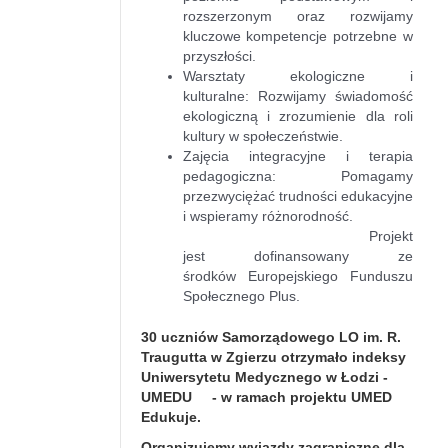
rozszerzonym oraz rozwijamy
kluczowe kompetencje potrzebne w
przyszłości.
Warsztaty ekologiczne i
kulturalne:
Rozwijamy świadomość
ekologiczną i zrozumienie dla roli
kultury w społeczeństwie.
Zajęcia integracyjne i terapia
pedagogiczna:
Pomagamy
przezwyciężać trudności edukacyjne
i wspieramy różnorodność.
Projekt
jest
dofinansowany ze
środków
Europejskiego Funduszu
Społecznego Plus.
30 uczniów Samorządowego LO im. R.
Traugutta w Zgierzu otrzymało indeksy
Uniwersytetu Medycznego w Łodzi -
UMEDU - w ramach projektu UMED
Edukuje.
Organizujemy wyjazdy zagraniczne dla