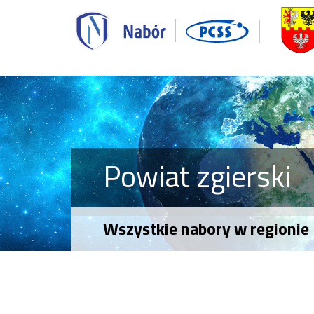
Powiat zgierski
Wszystkie nabory w regionie