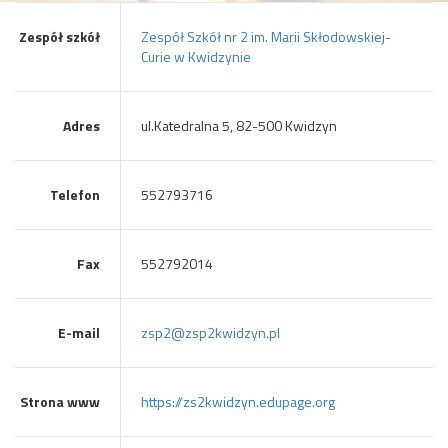
Zespół szkół
Zespół Szkół nr 2 im. Marii Skłodowskiej-
Curie w Kwidzynie
Adres
ul.Katedralna 5, 82-500 Kwidzyn
Telefon
552793716
Fax
552792014
E-mail
zsp2@zsp2kwidzyn.pl
Strona www
https://zs2kwidzyn.edupage.org