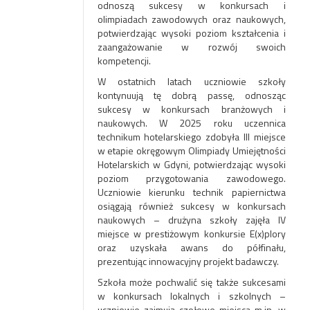
odnoszą sukcesy w konkursach i
olimpiadach zawodowych oraz naukowych,
potwierdzając wysoki poziom kształcenia i
zaangażowanie w rozwój swoich
kompetencji.
W ostatnich latach uczniowie szkoły
kontynuują tę dobrą passę, odnosząc
sukcesy w konkursach branżowych i
naukowych. W 2025 roku uczennica
technikum hotelarskiego zdobyła III miejsce
w etapie okręgowym Olimpiady Umiejętności
Hotelarskich w Gdyni, potwierdzając wysoki
poziom przygotowania zawodowego.
Uczniowie kierunku technik papiernictwa
osiągają również sukcesy w konkursach
naukowych – drużyna szkoły zajęła IV
miejsce w prestiżowym konkursie E(x)plory
oraz uzyskała awans do półfinału,
prezentując innowacyjny projekt badawczy.
Szkoła może pochwalić się także sukcesami
w konkursach lokalnych i szkolnych –
uczniowie zajmują czołowe miejsca m.in. w