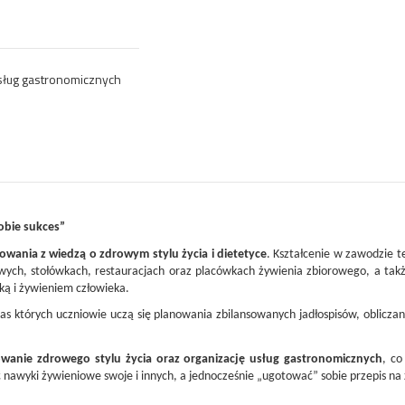
usług gastronomicznych
obie sukces”
owania z wiedzą o zdrowym stylu życia i dietetyce
. Kształcenie w zawodzie t
wych, stołówkach, restauracjach oraz placówkach żywienia zbiorowego, a tak
ką i żywieniem człowieka.
zas których uczniowie uczą się planowania zbilansowanych jadłospisów, oblicz
wanie zdrowego stylu życia oraz organizację usług gastronomicznych
, co
ć nawyki żywieniowe swoje i innych, a jednocześnie „ugotować” sobie przepis n