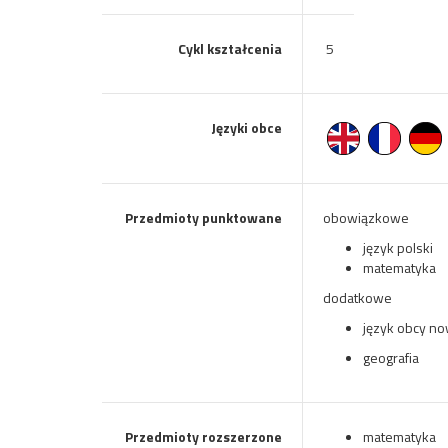
Cykl kształcenia
5
Języki obce
Przedmioty punktowane
obowiązkowe
język polski
matematyka
dodatkowe
język obcy n
geografia
Przedmioty rozszerzone
matematyka