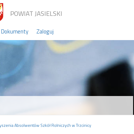
POWIAT JASIELSKI
Dokumenty
Zaloguj
yszenia Absolwentów Szkół Rolniczych w Trzcinicy