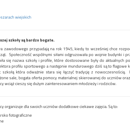
bszarach wiejskich
aszej szkoły są bardzo bogate.
a zawodowego przypadają na rok 1945, kiedy to wcześniej chce rozpo
cząt.
Społeczność wspólnymi siłami odgruzowała po wojnie budynki i prz
niła się nazwa szkoły i profile, które dostosowane były do aktualnych p
ktora profilu sportowego a następnie mundurowego dziś są to flagowe kie
st szkołą która odważnie stara się łączyć tradycję z nowoczesnością.
e sale, bogata oferta pomocy materialnej skierowanej do uczniów oraz d
icy wciąż cieszy się dużym zainteresowaniem młodzieży i rodziców.
icy organizuje dla swoich uczniów dodatkowe ciekawe zajęcia. Są to:
rsko fotograficzne
zne