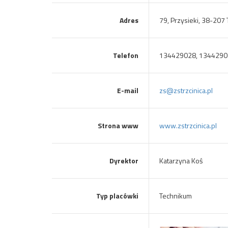
Adres
79, Przysieki, 38-207 
Telefon
134429028, 1344290
E-mail
zs@zstrzcinica.pl
Strona www
www.zstrzcinica.pl
Dyrektor
Katarzyna Koś
Typ placówki
Technikum