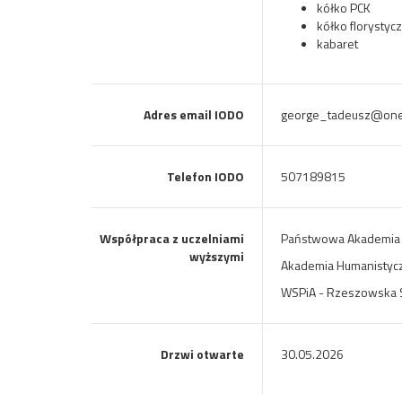
kółko PCK
kółko florystyc
kabaret
Adres email IODO
george_tadeusz@onet
Telefon IODO
507189815
Współpraca z uczelniami
Państwowa Akademia 
wyższymi
Akademia Humanistyc
WSPiA - Rzeszowska 
Drzwi otwarte
30.05.2026