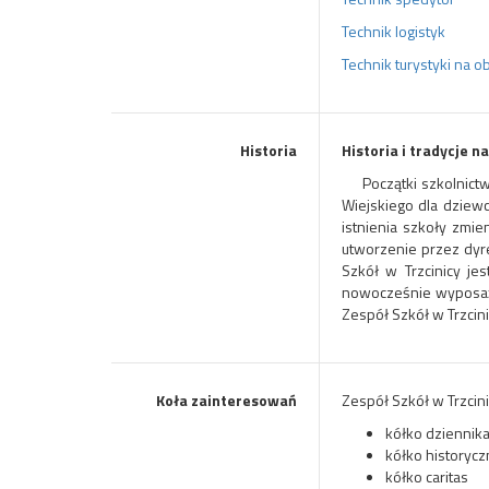
Technik logistyk
Technik turystyki na o
Historia
Historia i tradycje n
Początki szkolnictw
Wiejskiego dla dziew
istnienia szkoły zmie
utworzenie przez dyre
Szkół w Trzcinicy je
nowocześnie wyposażon
Zespół Szkół w Trzcin
Koła zainteresowań
Zespół Szkół w Trzcin
kółko dziennika
kółko historyc
kółko caritas