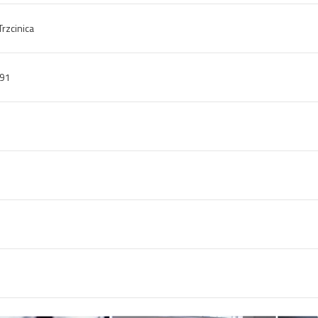
Trzcinica
91