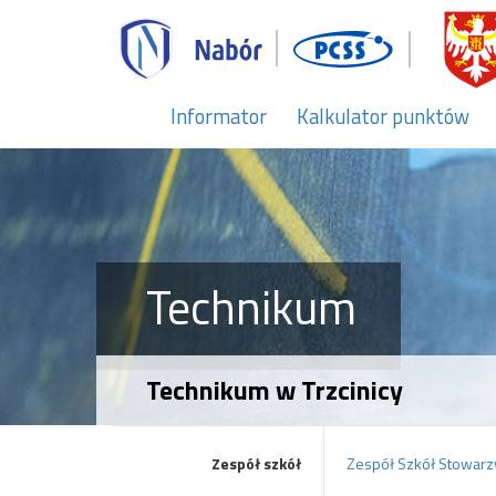
Informator
Kalkulator punktów
Technikum
Technikum w Trzcinicy
Zespół szkół
Zespół Szkół Stowarz