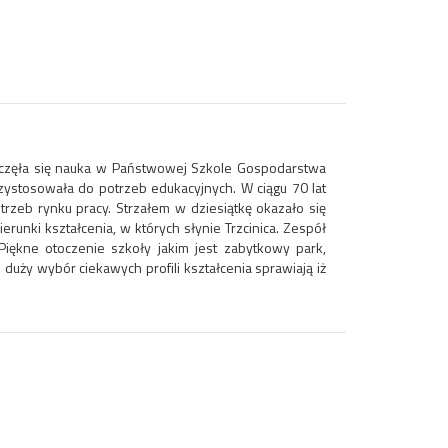
częła się nauka w Państwowej Szkole Gospodarstwa
ystosowała do potrzeb edukacyjnych. W ciągu 70 lat
otrzeb rynku pracy. Strzałem w dziesiątkę okazało się
runki kształcenia, w których słynie Trzcinica. Zespół
Piękne otoczenie szkoły jakim jest zabytkowy park,
uży wybór ciekawych profili kształcenia sprawiają iż