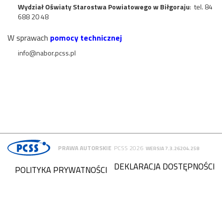
Wydział Oświaty Starostwa Powiatowego w Biłgoraju
: tel. 84
688 20 48
W sprawach
pomocy technicznej
info@nabor.pcss.pl
PRAWA AUTORSKIE
PCSS 2026
WERSJA 7.3.26204.258
DEKLARACJA DOSTĘPNOŚCI
POLITYKA PRYWATNOŚCI