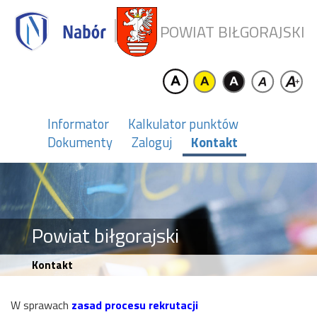
POWIAT BIŁGORAJSKI
Informator
Kalkulator punktów
Dokumenty
Zaloguj
Kontakt
Powiat biłgorajski
Kontakt
W sprawach
zasad procesu rekrutacji