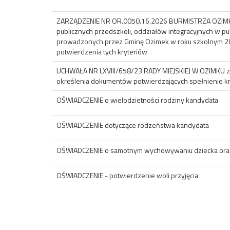
ZARZĄDZENIE NR OR.0050.16.2026 BURMISTRZA OZIMKA z
publicznych przedszkoli, oddziałów integracyjnych w 
prowadzonych przez Gminę Ozimek w roku szkolnym 20
potwierdzenia tych kryteriów
UCHWAŁA NR LXVIII/658/23 RADY MIEJSKIEJ W OZIMKU z dn
określenia dokumentów potwierdzających spełnienie kr
OŚWIADCZENIE o wielodzietności rodziny kandydata
OŚWIADCZENIE dotyczące rodzeństwa kandydata
OŚWIADCZENIE o samotnym wychowywaniu dziecka oraz 
OŚWIADCZENIE - potwierdzenie woli przyjęcia