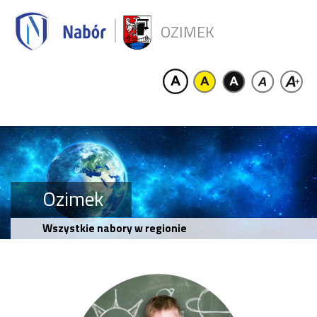
OZIMEK
Ozimek
Wszystkie nabory w regionie