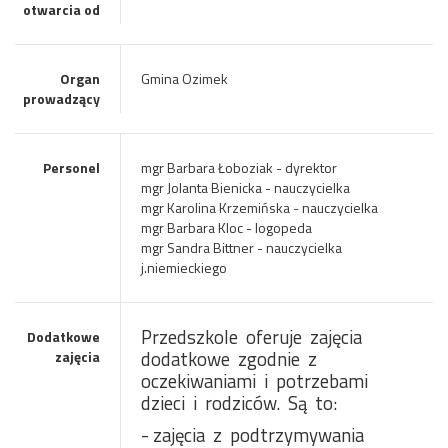
otwarcia od
Organ
Gmina Ozimek
prowadzący
Personel
mgr Barbara Łoboziak - dyrektor
mgr Jolanta Bienicka - nauczycielka
mgr Karolina Krzemińska - nauczycielka
mgr Barbara Kloc - logopeda
mgr Sandra Bittner - nauczycielka
j.niemieckiego
Przedszkole
oferuje
zajęcia
Dodatkowe
dodatkowe
zgodnie
z
zajęcia
oczekiwaniami
i
potrzebami
dzieci
i
rodziców.
Są
to:
- zajęcia
z
podtrzymywania