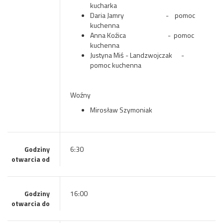
kucharka
Daria Jamry - pomoc
kuchenna
Anna Koźica - pomoc
kuchenna
Justyna Miś - Landzwojczak -
pomoc kuchenna
Woźny
Mirosław Szymoniak
Godziny
6:30
otwarcia od
Godziny
16:00
otwarcia do