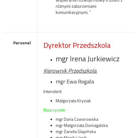
różnymi zaburzeniami
komunikacyjnymi. ”
Personel
Dyrektor Przedszkola
mgr Irena Jurkiewicz
Kierownik Przedszkola
mgr Ewa Rogala
Intendent
Małgorzata Krysiak
Nauczyciele
mgr Daria Czworowska
mgr Małgorzata Domagalska
mgr Żaneta Glapińska
mgr Monika Jasik