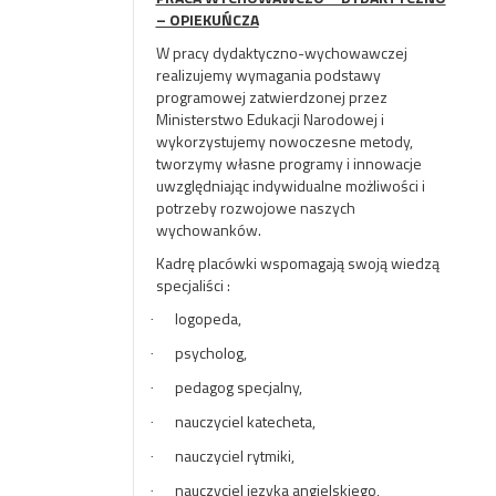
– OPIEKUŃCZA
W pracy dydaktyczno-wychowawczej
realizujemy wymagania podstawy
programowej zatwierdzonej przez
Ministerstwo Edukacji Narodowej i
wykorzystujemy nowoczesne metody,
tworzymy własne programy i innowacje
uwzględniając indywidualne możliwości i
potrzeby rozwojowe naszych
wychowanków.
Kadrę placówki wspomagają swoją wiedzą
specjaliści :
logopeda,
·
psycholog,
·
pedagog specjalny,
·
nauczyciel katecheta,
·
nauczyciel rytmiki,
·
nauczyciel języka angielskiego,
·