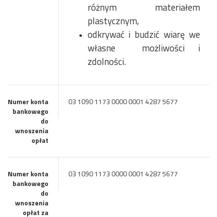
różnym materiałem
plastycznym,
odkrywać i budzić wiarę we
własne możliwości i
zdolności.
Numer konta
03 1090 1173 0000 0001 4287 5677
bankowego
do
wnoszenia
opłat
Numer konta
03 1090 1173 0000 0001 4287 5677
bankowego
do
wnoszenia
opłat za