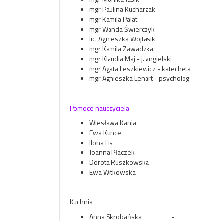
mgr Paulina Kucharzak
mgr Kamila Palat
mgr Wanda Świerczyk
lic. Agnieszka Wojtasik
mgr Kamila Zawadzka
mgr Klaudia Maj - j. angielski
mgr Agata Leszkiewicz - katecheta
mgr Agnieszka Lenart - psycholog
Pomoce nauczyciela
Wiesława Kania
Ewa Kunce
Ilona Lis
Joanna Płaczek
Dorota Ruszkowska
Ewa Witkowska
Kuchnia
Anna Skrobańska -