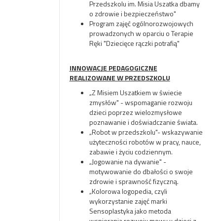
Przedszkolu im. Misia Uszatka dbamy
o zdrowie i bezpieczeństwo"
Program zajęć ogólnorozwojowych
prowadzonych w oparciu o Terapie
Ręki "Dziecięce rączki potrafią"
INNOWACJE PEDAGOGICZNE
REALIZOWANE W PRZEDSZKOLU
„Z Misiem Uszatkiem w świecie
zmysłów" - wspomaganie rozwoju
dzieci poprzez wielozmysłowe
poznawanie i doświadczanie świata.
„Robot w przedszkolu"- wskazywanie
użyteczności robotów w pracy, nauce,
zabawie i życiu codziennym.
„Jogowanie na dywanie" -
motywowanie do dbałości o swoje
zdrowie i sprawność fizyczną.
„Kolorowa logopedia, czyli
wykorzystanie zajęć marki
Sensoplastyka jako metoda
wspierania rozwoju mowy u dzieci z