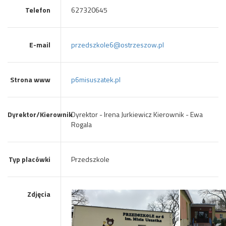
Telefon
627320645
E-mail
przedszkole6@ostrzeszow.pl
Strona www
p6misuszatek.pl
Dyrektor/Kierownik
Dyrektor - Irena Jurkiewicz Kierownik - Ewa
Rogala
Typ placówki
Przedszkole
Zdjęcia