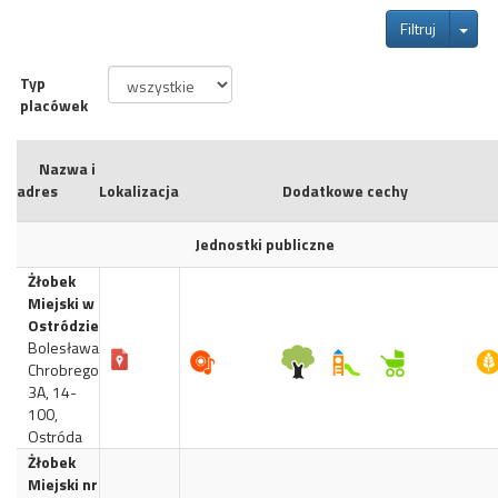
Tog
Filtruj
Typ
placówek
Nazwa i
adres
Lokalizacja
Dodatkowe cechy
Jednostki publiczne
Żłobek
Miejski w
Ostródzie
Bolesława
Chrobrego
3A, 14-
100,
Ostróda
Żłobek
Miejski nr