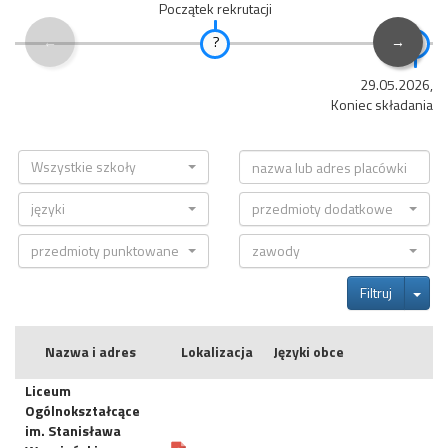
Początek rekrutacji
←
→
29.05.2026, 1
Koniec składania 
Wszystkie szkoły
języki
przedmioty dodatkowe
przedmioty punktowane
zawody
Tog
Filtruj
Nazwa i adres
Lokalizacja
Języki obce
Liceum
Ogólnokształcące
im. Stanisława