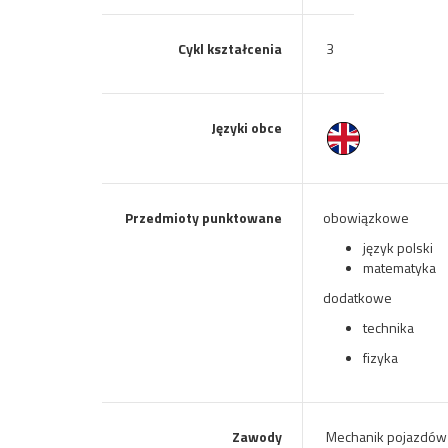
Cykl kształcenia
3
Języki obce
Przedmioty punktowane
obowiązkowe
język polski
matematyka
dodatkowe
technika
fizyka
Zawody
Mechanik pojazdó