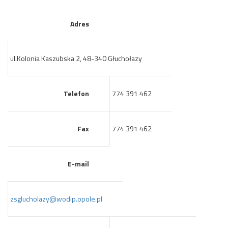
Adres
ul.Kolonia Kaszubska 2, 48-340 Głuchołazy
Telefon
774 391 462
Fax
774 391 462
E-mail
zsglucholazy@wodip.opole.pl