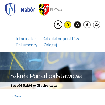
NYSA
Informator
Kalkulator punktów
Dokumenty
Zaloguj
Szkoła Ponadpodstawowa
Zespół Szkół w Głuchołazach
< Wróć