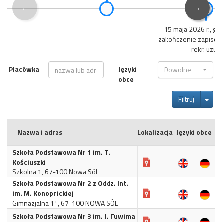
←
→
15 maja 2026 r., go
zakończenie zapisó
rekr. uzup
Placówka
Języki
Dowolne
obce
Tog
Filtruj
Nazwa i adres
Lokalizacja
Języki obce
Szkoła Podstawowa Nr 1 im. T.
Kościuszki
Szkolna 1, 67-100 Nowa Sól
Szkoła Podstawowa Nr 2 z Oddz. Int.
im. M. Konopnickiej
Gimnazjalna 11, 67-100 NOWA SÓL
Szkoła Podstawowa Nr 3 im. J. Tuwima