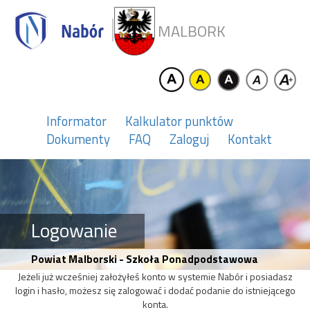
MALBORK
Informator
Kalkulator punktów
Dokumenty
FAQ
Zaloguj
Kontakt
Logowanie
Powiat Malborski - Szkoła Ponadpodstawowa
Jeżeli już wcześniej założyłeś konto w systemie Nabór i posiadasz
login i hasło, możesz się zalogować i dodać podanie do istniejącego
konta.