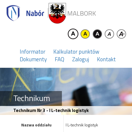
MALBORK
Informator
Kalkulator punktów
Dokumenty
FAQ
Zaloguj
Kontakt
Technikum
Technikum Nr 3 - I L-technik logistyk
Nazwa oddziału
I L-technik logistyk