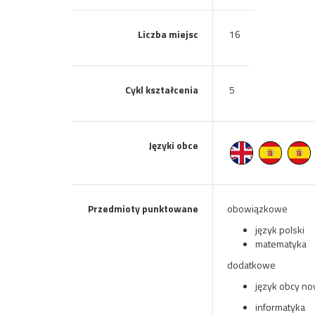
Liczba miejsc
16
Cykl kształcenia
5
Języki obce
Przedmioty punktowane
obowiązkowe
język polski
matematyka
dodatkowe
język obcy n
informatyka