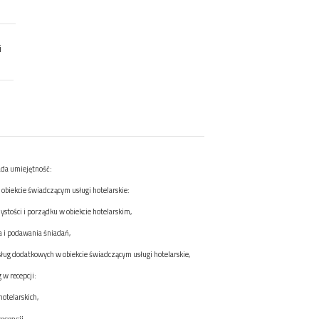
i
ada umiejętność:
w obiekcie świadczącym usługi hotelarskie:
stości i porządku w obiekcie hotelarskim,
 i podawania śniadań,
ług dodatkowych w obiekcie świadczącym usługi hotelarskie,
g w recepcji
:
hotelarskich,
ecepcji.