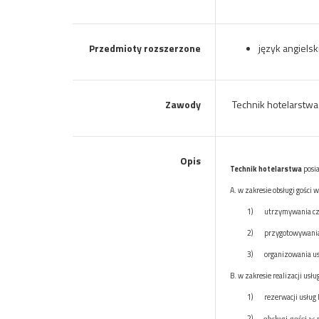
Przedmioty rozszerzone
język angielsk
Zawody
Technik hotelarstwa
Opis
Technik hotelarstwa
posi
A. w
zakresie obsługi gości 
1)
utrzymywania czy
2)
przygotowywania
3)
organizowania us
B. w
zakresie realizacji usłu
1)
rezerwacji usług 
2)
obsługi gości w r