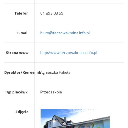
Telefon
61 893 03 59
E-mail
biuro@teczowakraina.info.pl
Strona www
http://www.teczowakraina.info.pl
Dyrektor/Kierownik
Agnieszka Pakuła
Typ placówki
Przedszkole
Zdjęcia