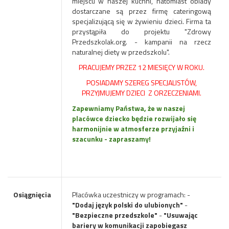
miejscu w naszej kuchni, natomiast obiady
dostarczane są przez firmę cateringową
specjalizującą się w żywieniu dzieci. Firma ta
przystąpiła do projektu "Zdrowy
Przedszkolak.org. - kampanii na rzecz
naturalnej diety w przedszkolu".
PRACUJEMY PRZEZ 12 MIESIĘCY W ROKU.
POSIADAMY SZEREG SPECJALISTÓW,
PRZYJMUJEMY DZIECI Z ORZECZENIAMI.
Zapewniamy Państwa, że w naszej
placówce dziecko będzie rozwijało się
harmonijnie w atmosferze przyjaźni i
szacunku - zapraszamy!
Osiągnięcia
Placówka uczestniczy w programach: -
"Dodaj język polski do ulubionych"
-
"Bezpieczne przedszkole"
-
"Usuwając
bariery w komunikacji zapobiegasz