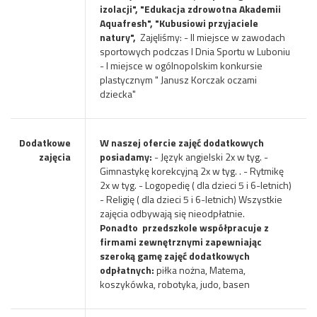
izolacji",
"Edukacja zdrowotna Akademii
Aquafresh",
"Kubusiowi przyjaciele
natury",
Zajęliśmy: - II miejsce w zawodach
sportowych podczas I Dnia Sportu w Luboniu
- I miejsce w ogólnopolskim konkursie
plastycznym " Janusz Korczak oczami
dziecka"
Dodatkowe
W naszej ofercie zajęć dodatkowych
zajęcia
posiadamy:
- Język angielski 2x w tyg. -
Gimnastykę korekcyjną 2x w tyg. . - Rytmikę
2x w tyg. - Logopedię ( dla dzieci 5 i 6-letnich)
- Religię ( dla dzieci 5 i 6-letnich) Wszystkie
zajęcia odbywają się nieodpłatnie.
Ponadto przedszkole współpracuje z
firmami zewnętrznymi zapewniając
szeroką gamę zajęć dodatkowych
odpłatnych:
piłka nożna, Matema,
koszykówka, robotyka, judo, basen