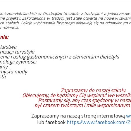
miczno-Hotelarskich w Grudziądzu to szkoła z tradycjami a jednocześnie
jne projekty. Zakorzeniona w tradycji jest stale otwarta na nowe wyzwan
ych stażach. Lekcje wychowania fizycznego odbywają się na odnowionym d
e-dziennik.
nia:
elarstwa
nizacji turystyki
enia i usług gastronomicznych z elementami dietetyki
nologii żywności
lamy
emysłu mody
sta
Zapraszamy do naszej szkoły.
Obiecujemy, że będziemy Cię wspierać we wszelki
Postaramy się, aby czas spędzony w nasze
był czasem twórczym i mile wspominanym 
Zapraszamy na naszą stronę internetową
w
lub facebook
https://www.facebook.com