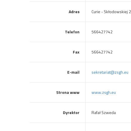
Adres
Curie - Skłodowskiej 
Telefon
566427742
Fax
566427742
E-mail
sekretariat@zsgh.eu
Strona www
www.zsgh.eu
Dyrektor
Rafał Szweda