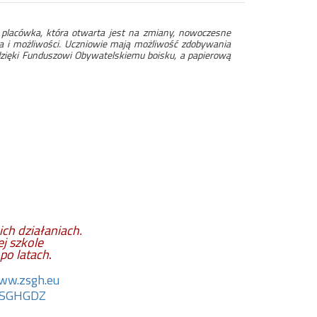
 placówka, która otwarta jest na zmiany, nowoczesne
ia i możliwości. Uczniowie mają możliwość zdobywania
zięki Funduszowi Obywatelskiemu boisku, a papierową
ch działaniach.
j szkole
po latac
h
.
ww.zsgh.eu
/ZSGHGDZ