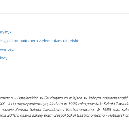
urystyki
usług gastronomicznych z elementami dietetyki
 żywności
Mody
miczno - Hotelarskich w Grudziądzu to miejsce, w którym nowoczesność i ro
 XX - lecia międzywojennego, kiedy to w 1920 roku powstała Szkoła Zawod
o nazwie Żeńska Szkoła Zawodowa i Gastronomiczna. W 1983 roku szko
nia 2010 r. nazwa szkoły brzmi Zespół Szkół Gastronomiczno - Hotelarskich