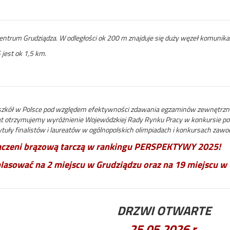
centrum Grudziądza. W odległości ok 200 m znajduje się duży węzeł komunika
jest ok 1,5 km.
szkół w Polsce pod względem efektywności zdawania egzaminów zewnętrzny
lat otrzymujemy wyróżnienie Wojewódzkiej Rady Rynku Pracy w konkursie pod
tuły finalistów i laureatów w ogólnopolskich olimpiadach i konkursach zaw
aczeni brązową tarczą w rankingu PERSPEKTYWY 2025!
lasować na 2 miejscu w Grudziądzu oraz na 19 miejscu 
DRZWI OTWARTE
25.05.2026 r.