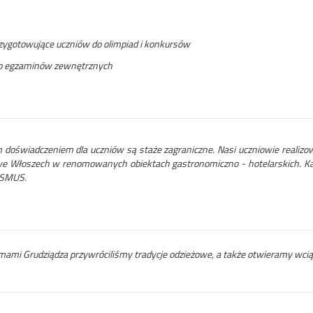
rzygotowujące uczniów do olimpiad i konkursów
do egzaminów zewnętrznych
 doświadczeniem dla uczniów są staże zagraniczne. Nasi uczniowie realizow
z we Włoszech w renomowanych obiektach gastronomiczno - hotelarskich. Ka
ASMUS.
rmami Grudziądza przywróciliśmy tradycje odzieżowe, a także otwieramy wcią