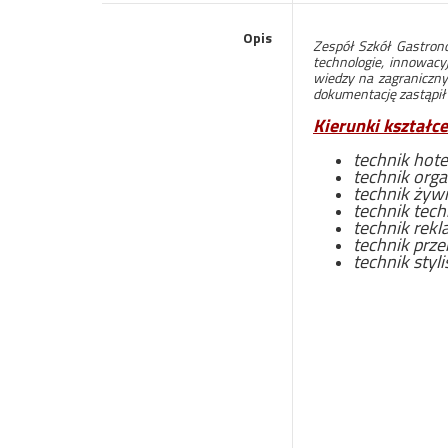
Opis
Zespół Szkół Gastrono
technologie, innowacy
wiedzy na zagraniczn
dokumentację zastąpił 
Kierunki kształce
technik hot
technik orga
technik żywi
technik tech
technik rek
technik prz
technik styli