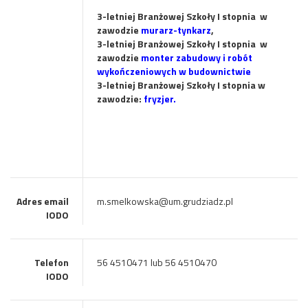
3-letniej Branżowej Szkoły I stopnia w
zawodzie
murarz-tynkarz
,
3-letniej Branżowej Szkoły I stopnia w
zawodzie
monter zabudowy i robót
wykończeniowych w budownictwie
3-letniej Branżowej Szkoły I stopnia
w
zawodzie:
fryzjer.
Adres email
m.smelkowska@um.grudziadz.pl
IODO
Telefon
56 4510471 lub 56 4510470
IODO