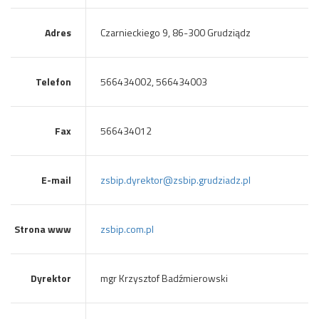
Adres
Czarnieckiego 9, 86-300 Grudziądz
Telefon
566434002, 566434003
Fax
566434012
E-mail
zsbip.dyrektor@zsbip.grudziadz.pl
Strona www
zsbip.com.pl
Dyrektor
mgr Krzysztof Badźmierowski