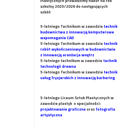
Plastycznych prowadzimy nabór na rok
szkolny 2025/2026 do następujących
szkół:
5-letniego Technikum w zawodzie
technik
bud
ownictwa z innowacją komputerowe
wspomaganie CAD
5-letniego Technikum w zawodzie
technik
robót wykończeniowych w budownictwie
z innowacją aranżacja wnętrz
5-letniego technikum w zawodzie
technik
technologii drewna
5-letniego Technikum w zawodzie
technik
usług
fr
yzjerskich z innowacją barbering
5-letniego Liceum Sztuk Plastycznych w
zawodzie plastyk o specjalności:
projektowanie graficzne
oraz
fotografia
artystyczna