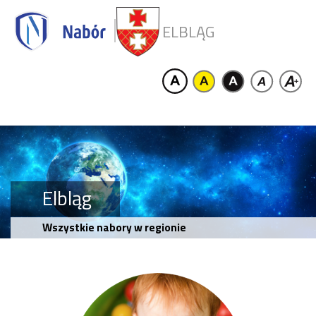
ELBLĄG
Elbląg
Wszystkie nabory w regionie