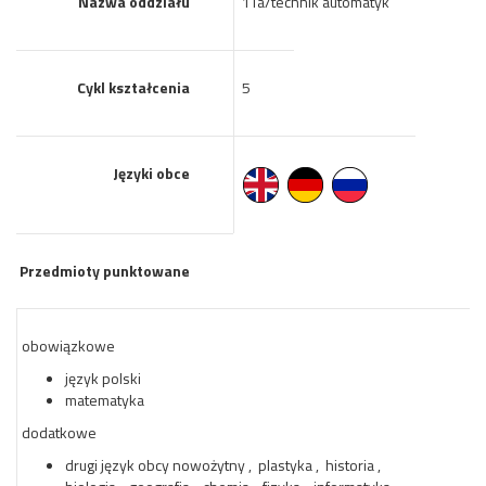
Nazwa oddziału
1Ta/technik automatyk
Cykl kształcenia
5
Języki obce
Przedmioty punktowane
obowiązkowe
język polski
matematyka
dodatkowe
drugi język obcy nowożytny , plastyka , historia ,