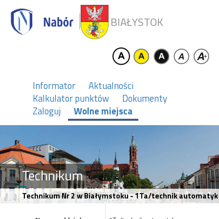
BIAŁYSTOK
Informator
Aktualności
Kalkulator punktów
Dokumenty
Zaloguj
Wolne miejsca
Technikum
Technikum Nr 2 w Białymstoku - 1Ta/technik automatyk