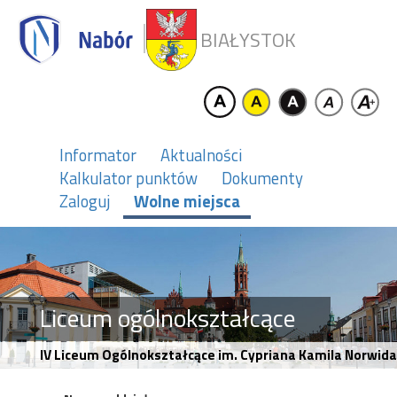
BIAŁYSTOK
Informator
Aktualności
Kalkulator punktów
Dokumenty
Zaloguj
Wolne miejsca
Liceum ogólnokształcące
IV Liceum Ogólnokształcące im. Cypriana Kamila Norwida w