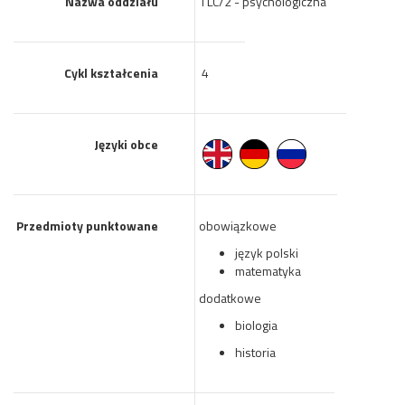
Nazwa oddziału
I LC/2 - psychologiczna
Cykl kształcenia
4
Języki obce
Przedmioty punktowane
obowiązkowe
język polski
matematyka
dodatkowe
biologia
historia