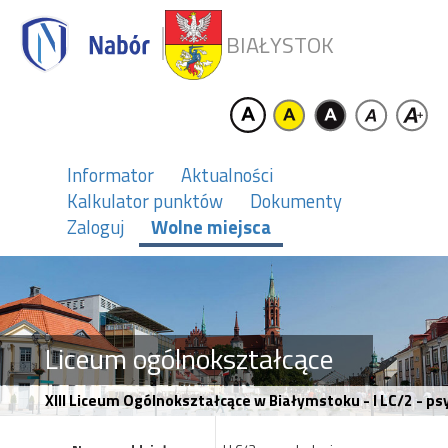
BIAŁYSTOK
Informator
Aktualności
Kalkulator punktów
Dokumenty
Zaloguj
Wolne miejsca
Liceum ogólnokształcące
XIII Liceum Ogólnokształcące w Białymstoku - I LC/2 - p