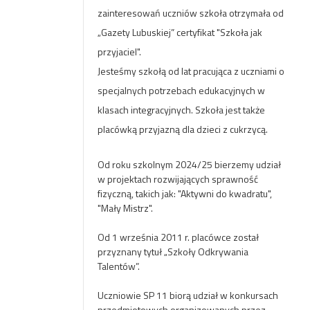
zainteresowań uczniów szkoła otrzymała od
„Gazety Lubuskiej” certyfikat "Szkoła jak
przyjaciel".
Jesteśmy szkołą od lat pracująca z uczniami o
specjalnych potrzebach edukacyjnych w
klasach integracyjnych. Szkoła jest także
placówką przyjazną dla dzieci z cukrzycą.
Od roku szkolnym 2024/25 bierzemy udział
w projektach rozwijających sprawność
fizyczną, takich jak: "Aktywni do kwadratu",
"Mały Mistrz".
Od 1 września 2011 r. placówce został
przyznany tytuł „Szkoły Odkrywania
Talentów”.
Uczniowie SP 11 biorą udział w konkursach
przedmiotowych organizowanych przez