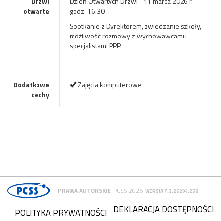
Drzwi
Dzień Otwartych Drzwi - 11 marca 2026 r.
otwarte
godz. 16:30
Spotkanie z Dyrektorem, zwiedzanie szkoły,
możliwość rozmowy z wychowawcami i
specjalistami PPP.
Dodatkowe
Zajęcia komputerowe
cechy
PRAWA AUTORSKIE
PCSS 2026
WERSJA 7.3.26204.258
DEKLARACJA DOSTĘPNOŚCI
POLITYKA PRYWATNOŚCI