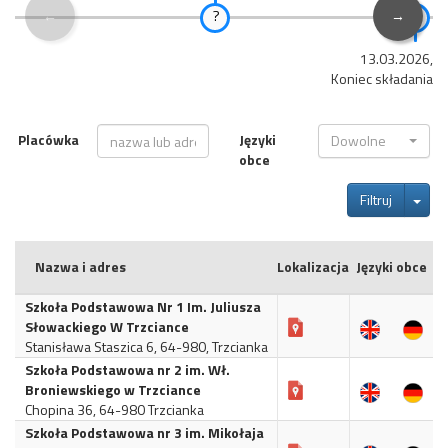
←
→
13.03.2026, 1
Koniec składania 
Placówka
Języki
Dowolne
obce
Tog
Filtruj
Nazwa i adres
Lokalizacja
Języki obce
Szkoła Podstawowa Nr 1 Im. Juliusza
Słowackiego W Trzciance
Stanisława Staszica 6, 64-980, Trzcianka
Szkoła Podstawowa nr 2 im. Wł.
Broniewskiego w Trzciance
Chopina 36, 64-980 Trzcianka
Szkoła Podstawowa nr 3 im. Mikołaja