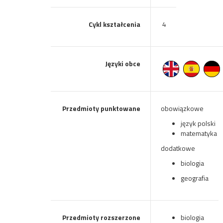
Cykl kształcenia
4
Języki obce
Przedmioty punktowane
obowiązkowe
język polski
matematyka
dodatkowe
biologia
geografia
Przedmioty rozszerzone
biologia