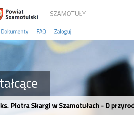
SZAMOTUŁY
Dokumenty
FAQ
Zaloguj
tałcące
ks. Piotra Skargi w Szamotułach - D przyro