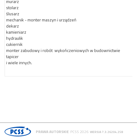
murarz
stolarz
ślusarz
mechanik - monter maszyn i urządzeń
dekarz
kamieniarz
hydraulik
cukiernik
monter zabudowy i robót wykończeniowych w budownictwie
tapicer
i wiele innych.
PRAWA AUTORSKIE
PCSS 2026
WERSJA 7.3.26204.258