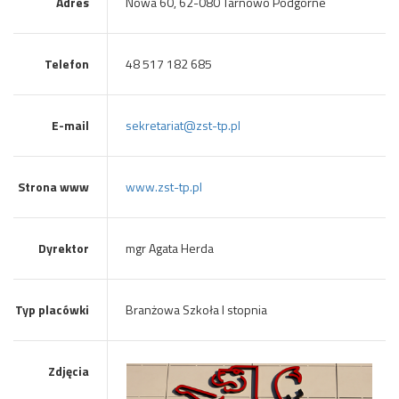
Adres
Nowa 60, 62-080 Tarnowo Podgórne
Telefon
48 517 182 685
E-mail
sekretariat@zst-tp.pl
Strona www
www.zst-tp.pl
Dyrektor
mgr Agata Herda
Typ placówki
Branżowa Szkoła I stopnia
Zdjęcia