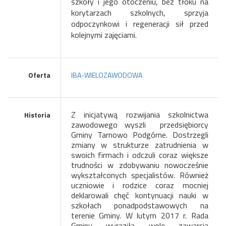
szkoły i jego otoczeniu, bez tłoku na
korytarzach szkolnych, sprzyja
odpoczynkowi i regeneracji sił przed
kolejnymi zajęciami.
Oferta
IBA-WIELOZAWODOWA
Z inicjatywą rozwijania szkolnictwa
Historia
zawodowego wyszli
przedsiębiorcy
Gminy Tarnowo Podgórne.
Dostrzegli
zmiany w strukturze zatrudnienia w
swoich firmach i odczuli coraz większe
trudności w zdobywaniu nowocześnie
wykształconych specjalistów. Również
uczniowie i rodzice
coraz mocniej
deklarowali chęć kontynuacji nauki w
szkołach ponadpodstawowych na
terenie Gminy.
W lutym 2017 r. Rada
Gminy wyraziła wolę zawarcia