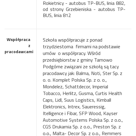
Rokietnicy - autobus TP-BUS, linia 882,
od strony Grzebieniska - autobus TP-
BUS, linia 812
Współpraca
Szkoła współpracuje z ponad
z
trzydziestoma firmami na podstawie
pracodawcami
umów o współpracy. Wśród
przedsiębiorstw z gminy Tarnowo
Podgórne związani ze szkołą są tacy
pracodawcy jak: Balma, Noti, Ster Sp. z
o. o. Komplet Polska Sp. z o. o.,
Mondelez, Schattdecor, Imperial
Tobacco, Herlitz, Gusma, Curtis Health
Caps, Lidl, Suus Logistics, Kimball
Elektronics, Intrex, Saueressig,
Itelligence i Fibar, SFP Wood, Kayser
Automotive Systems Polska Sp. z o.o.,
CGS Drukarnia Sp. z o.o., Preston Sp. z
o.o., Malta- Decor Sp. z o.o., Remmers