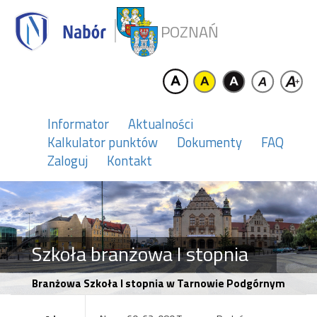
POZNAŃ
Informator
Aktualności
Kalkulator punktów
Dokumenty
FAQ
Zaloguj
Kontakt
Szkoła branżowa I stopnia
Branżowa Szkoła I stopnia w Tarnowie Podgórnym