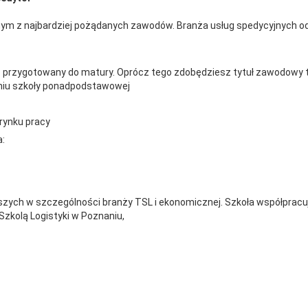
ednym z najbardziej pożądanych zawodów. Branża usług spedycyjnych o
sz przygotowany do matury. Oprócz tego zdobędziesz tytuł zawodowy 
eniu szkoły ponadpodstawowej
 rynku pracy
a:
szych w szczególności branży TSL i ekonomicznej. Szkoła współprac
Szkolą Logistyki w Poznaniu,