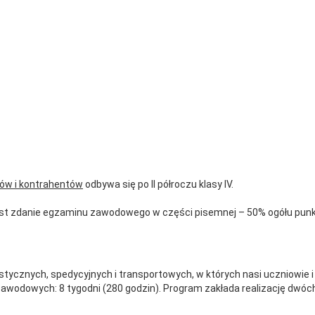
tów i kontrahentów
odbywa się po II półroczu klasy IV.
est zdanie egzaminu zawodowego w części pisemnej – 50% ogółu punkt
ycznych, spedycyjnych i transportowych, w których nasi uczniowie i 
zawodowych: 8 tygodni (280 godzin). Program zakłada realizację dwó