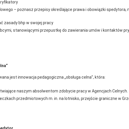
ryfikatory
owego – poznasz przepisy określające prawa i obowiązki spedytora, 
ć zasady bhp w swojej pracy
 obcymi, stanowiącymi przepustkę do zawierania umów i kontaktów 
lna”
owana jest innowacja pedagogiczna „obsługa celna”, która:
ułatwiające naszym absolwentom zdobycie pracy w Agencjach Celnych.
ieczkach przedmiotowych m. in. na lotnisko, przejście graniczne w Gr
pedytor