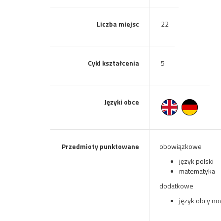
Liczba miejsc
22
Cykl kształcenia
5
Języki obce
Przedmioty punktowane
obowiązkowe
język polski
matematyka
dodatkowe
język obcy no