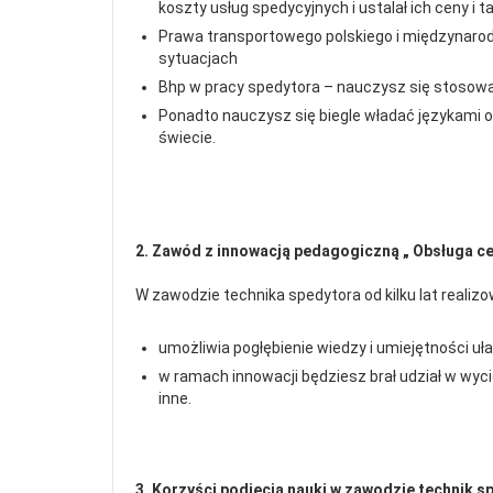
koszty usług spedycyjnych i ustalał ich ceny i ta
Prawa transportowego polskiego i międzynarod
sytuacjach
Bhp w pracy spedytora – nauczysz się stosowa
Ponadto nauczysz się biegle władać językami
świecie.
2. Zawód z innowacją pedagogiczną „ Obsługa ce
W zawodzie technika spedytora od kilku lat realiz
umożliwia pogłębienie wiedzy i umiejętności 
w ramach innowacji będziesz brał udział w wyc
inne.
3. Korzyści podjęcia nauki w zawodzie technik s