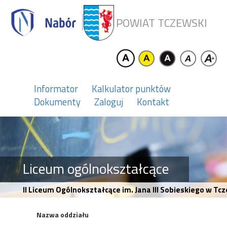
POWIAT TCZEWSKI
Informator
Kalkulator punktów
Dokumenty
Zaloguj
Kontakt
Liceum ogólnokształcące
II Liceum Ogólnokształcące im. Jana III Sobieskiego w Tcz
Nazwa oddziału