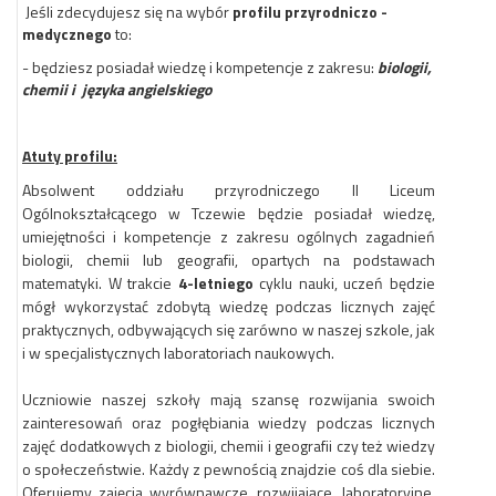
Jeśli zdecydujesz się na wybór
profilu przyrodniczo -
medycznego
to:
- będziesz posiadał wiedzę i kompetencje z zakresu:
biologii,
chemii i
języka angielskiego
Atuty profilu:
Absolwent oddziału przyrodniczego II Liceum
Ogólnokształcącego w Tczewie będzie posiadał wiedzę,
umiejętności i kompetencje z zakresu ogólnych zagadnień
biologii, chemii lub geografii, opartych na podstawach
matematyki. W trakcie
4-letniego
cyklu nauki, uczeń będzie
mógł wykorzystać zdobytą wiedzę podczas licznych zajęć
praktycznych, odbywających się zarówno w naszej szkole, jak
i w specjalistycznych laboratoriach naukowych.
Uczniowie naszej szkoły mają szansę rozwijania swoich
zainteresowań oraz pogłębiania wiedzy podczas licznych
zajęć dodatkowych z biologii, chemii i geografii czy też wiedzy
o społeczeństwie. Każdy z pewnością znajdzie coś dla siebie.
Oferujemy zajęcia wyrównawcze, rozwijające, laboratoryjne,