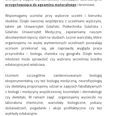
przygotowujące do egzaminu maturalnego
i terenowe.
Wspomagamy uczniów przy wyborze uczelni i kierunku
studiów. Dzięki owocnej współpracy z uczelniami wyższymi,
takimi jak Uniwersytet Gdański, Politechnika Gdańska i
Gdański Uniwersytet Medyczny, zapewniamy naszym
absolwentom lepszy start na studiach. Liczne warsztaty, które
organizujemy na wyżej wymienionych uczelniach pozwalają
uczniom przekonać się, jak naprawdę wygląda praca
przyrodnika – biologa, chemika czy geografa. Dzięki temu
młodzież może sprawdzić czy wybrana wcześniej ścieżka
edukacyjna jest właściwa.
Uczniom szczególnie zainteresowanym biologią
eksperymentalną czy też biologią medyczną, neurofizjologią
czy dietetyką proponujemy udział w zajęciach fakultatywnych
z biologii i medycyny współczesnej, kosmetyki i dermatologii
czy dietetyki. W ramach zajęć
organizujemy wycieczki na
laboratoria chemiczne, warsztaty biologiczne, pokazy
doświadczeń, pogadanki i akcje profilaktyczne czy też
wykłady edukacyjne.