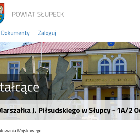
POWIAT SŁUPECKI
Dokumenty
Zaloguj
tałcące
Marszałka J. Piłsudskiego w Słupcy - 1A/2
gotowania Wojskowego