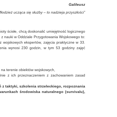
Galileusz
łodzież ucząca się służby – to nadzieja przyszłości”
ioty ścisłe, chcą doskonalić umiejętność logicznego
e z nauki w Oddziale Przygotowania Wojskowego to:
ez wojskowych ekspertów, zajęcia praktyczne w 33.
lenia wynosi 230 godzin, w tym 53 godziny zajęć
 na terenie obiektów wojskowych,
nie z ich przeznaczeniem z zachowaniem zasad
 taktyki, szkolenia strzeleckiego, rozpoznania
arunkach środowiska naturalnego (survivalu),