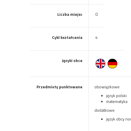
Liczba miejsc
0
Cykl kształcenia
4
Języki obce
Przedmioty punktowane
obowiązkowe
język polski
matematyka
dodatkowe
język obcy no