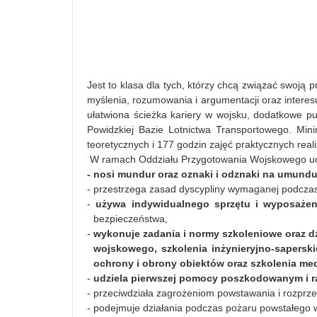
Jest to klasa dla tych, którzy chcą związać swoją
myślenia, rozumowania i argumentacji oraz interes
ułatwiona ścieżka kariery w wojsku, dodatkowe p
Powidzkiej Bazie Lotnictwa Transportowego. Min
teoretycznych i 177 godzin zajęć praktycznych rea
W ramach Oddziału Przygotowania Wojskowego ucz
- nosi mundur oraz oznaki i odznaki na umun
- przestrzega zasad dyscypliny wymaganej podczas
-
używa indywidualnego sprzętu i wyposażen
bezpieczeństwa,
-
wykonuje zadania i normy szkoleniowe oraz dz
wojskowego, szkolenia inżynieryjno-sapersk
ochrony i obrony obiektów oraz szkolenia m
-
udziela pierwszej pomocy poszkodowanym i r
- przeciwdziała zagrożeniom powstawania i rozprze
- podejmuje działania podczas pożaru powstałego 