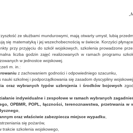
„M
 przyszłość ze służbami mundurowymi
, mają otwarty umysł, lubią przedm
ują się matematyką i jej wszechobecnością w świecie
. Korzyści płynąc
unkty przy przyjęciu do szkół wojskowych, szkolenia prowadzone prz
imalna liczba godzin zajęć realizowanych w ramach programu szko
lizowanych w jednostce wojskowej.
eń m. in.:
durowaniu
z zachowaniem godności i odpowiedniego szacunku,
 nauki szkolnej i podporządkowania się zasadom dyscypliny wojskowej
ia oraz wybranych typów uzbrojenia i środków bojowych
zgod
iałanie indywidualne i zespołowe w ramach wybranych zagadnień z
iego, OPBMR, POPL, łączności, terenoznawstwa, przetrwania w w
edycznego
,
annym oraz właściwie zabezpiecza miejsce wypadku
,
strzeniania się pożarów,
w trakcie szkolenia wojskowego,