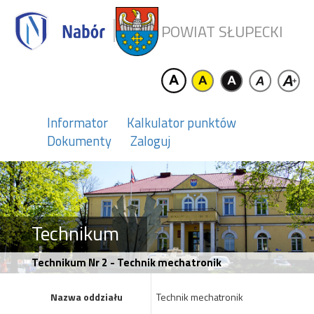
POWIAT SŁUPECKI
Informator
Kalkulator punktów
Dokumenty
Zaloguj
Technikum
Technikum Nr 2 - Technik mechatronik
Nazwa oddziału
Technik mechatronik