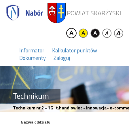
POWIAT SKARŻYSKI
Informator
Kalkulator punktów
Dokumenty
Zaloguj
Technikum
Technikum nr 2 - 1G_t.handlowiec - innowacja- e-comm
Nazwa oddziału