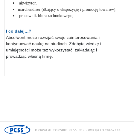
akwizytor,
marchendiser (dbający o ekspozycję i promocję towarów),
pracownik biura rachunkowego,
I co dalej…?
Absolwent może rozwijać swoje zainteresowania i
kontynuować naukę na studiach.
Zdobytą wiedzę i
umiejętności może też wykorzystać, zakładając i
prowadząc własną firmę.
PRAWA AUTORSKIE
PCSS 2026
WERSJA 7.3.26204.258