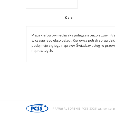
Opis
Praca kierowcy-mechanika polega na bezpiecznym tra
w czasie jego eksploatacji. Kierowca potrafi sprawd
podejmuje się jego naprawy. Świadczy usługi w prze
naprawczych.
PRAWA AUTORSKIE
PCSS 2026
WERSJA 7.3.2