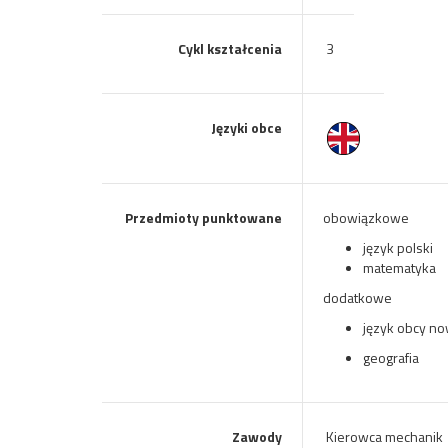
Cykl kształcenia
3
Języki obce
Przedmioty punktowane
obowiązkowe
język polski
matematyka
dodatkowe
język obcy n
geografia
Zawody
Kierowca mechanik