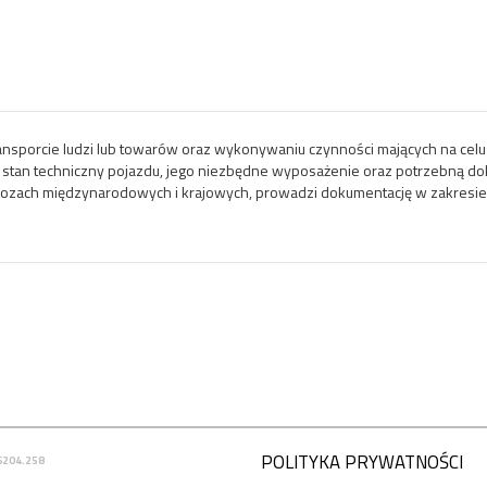
nsporcie ludzi lub towarów oraz wykonywaniu czynności mających na ce
zić stan techniczny pojazdu, jego niezbędne wyposażenie oraz potrzebną d
wozach międzynarodowych i krajowych, prowadzi dokumentację w zakresi
POLITYKA PRYWATNOŚCI
6204.258