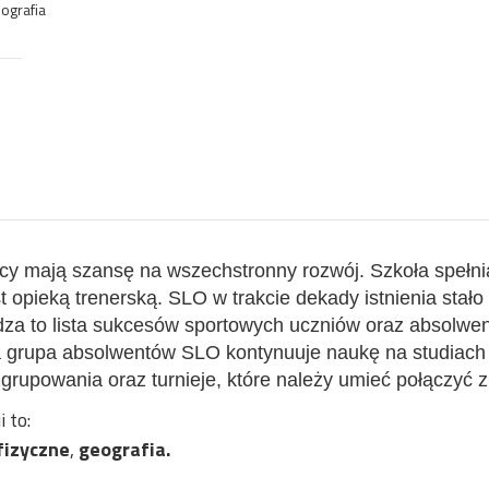
eografia
y mają szansę na wszechstronny rozwój. Szkoła spełni
t opieką trenerską. SLO w trakcie dekady istnienia stał
dza to lista sukcesów sportowych uczniów oraz absolwen
ora grupa absolwentów SLO kontynuuje naukę na studia
a zgrupowania oraz turnieje, które należy umieć połączyć 
 to:
fizyczne
,
geografia
.