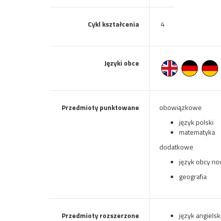
Cykl kształcenia
4
Języki obce
Przedmioty punktowane
obowiązkowe
język polski
matematyka
dodatkowe
język obcy n
geografia
Przedmioty rozszerzone
język angielsk