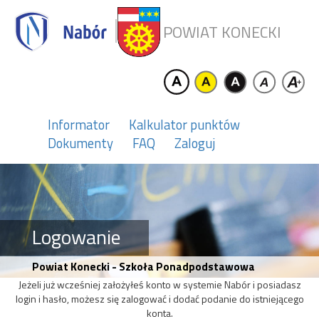
POWIAT KONECKI
Informator
Kalkulator punktów
Dokumenty
FAQ
Zaloguj
Logowanie
Powiat Konecki - Szkoła Ponadpodstawowa
Jeżeli już wcześniej założyłeś konto w systemie Nabór i posiadasz
login i hasło, możesz się zalogować i dodać podanie do istniejącego
konta.