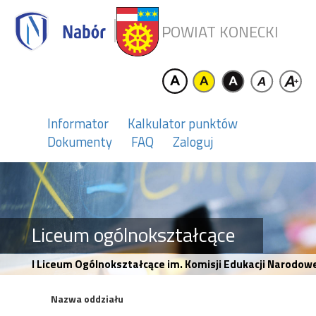
POWIAT KONECKI
Informator
Kalkulator punktów
Dokumenty
FAQ
Zaloguj
Liceum ogólnokształcące
I Liceum Ogólnokształcące im. Komisji Edukacji Narodowe
Nazwa oddziału