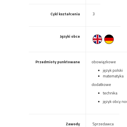
Cykl kształcenia
3
Języki obce
Przedmioty punktowane
obowiązkowe
język polski
matematyka
dodatkowe
technika
język obcy no
Zawody
Sprzedawca