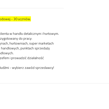
odowej - 30 uczniów.
klienta w handlu detalicznym i hurtowym.
rzygotowany do pracy:
ynach, hurtowniach, super marketach
h handlowych, punktach sprzedaży
ndlowych.
efem i prowadzić działalność
 z ludźmi - wybierz zawód sprzedawcy!