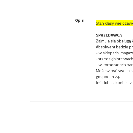
Opis
Stan klasy wielozaw
SPRZEDAWCA
Zajmuje się obsługą 
Absolwent będzie p
- w sklepach, magaz
-przedsiębiorstwac
- w korporacjach ha
Możesz być swoim sz
gospodarczą.
Jeśli lubisz kontakt