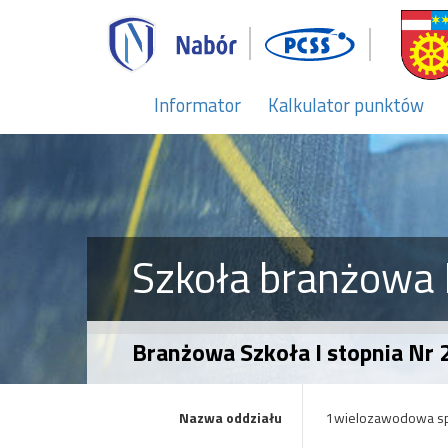
Informator
Kalkulator punktów
Szkoła branżowa I
Branżowa Szkoła I stopnia Nr
Nazwa oddziału
1wielozawodowa s