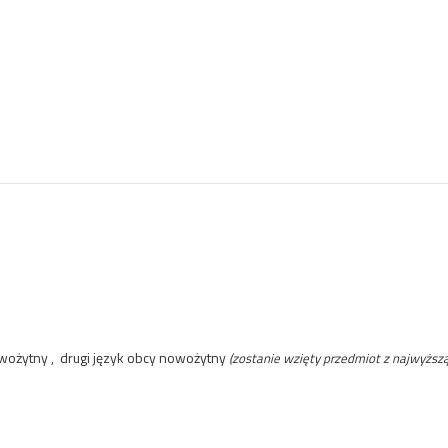
wożytny , drugi język obcy nowożytny
(zostanie wzięty przedmiot z najwyższ