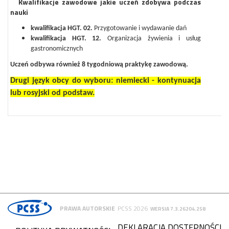
Kwalifikacje zawodowe jakie uczeń zdobywa podczas
·
nauki
kwalifikacja HGT. 02.
Przygotowanie i wydawanie dań
kwalifikacja
HGT. 12.
Organizacja żywienia i usług
gastronomicznych
Uczeń odbywa również 8 tygodniową praktykę zawodową.
Drugi język obcy do wyboru: niemiecki - kontynuacja
lub rosyjski od podstaw.
PRAWA AUTORSKIE
PCSS 2026
WERSJA 7.3.26204.258
DEKLARACJA DOSTĘPNOŚCI