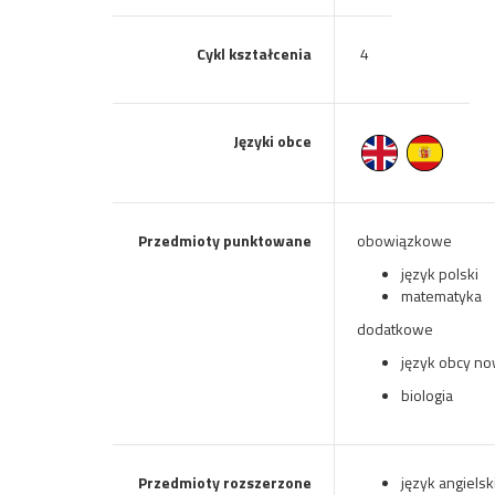
Cykl kształcenia
4
Języki obce
Przedmioty punktowane
obowiązkowe
język polski
matematyka
dodatkowe
język obcy n
biologia
Przedmioty rozszerzone
język angielsk