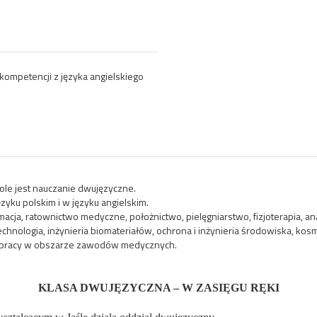
ompetencji z języka angielskiego
ole jest nauczanie dwujęzyczne.
ęzyku polskim i w języku angielskim.
acja, ratownictwo medyczne, położnictwo, pielęgniarstwo, fizjoterapia, an
echnologia, inżynieria biomateriałów, ochrona i inżynieria środowiska, kosme
 o pracy w obszarze zawodów medycznych.
KLASA DWUJĘZYCZNA – W ZASIĘGU RĘKI