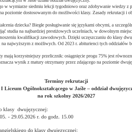
ztałcącym w Jaśle działa oddział dwujęzyczny.
go w wymiarze siedmiu lekcji tygodniowo oraz zdobywanie wiedzy z p
a poziomie dostosowanym do możliwości klasy. Zasady rekrutacji i ob
ałcenia dziecka? Biegłe posługiwanie się językami obcymi, a szczegól
ąć studia na najbardziej prestiżowych uczelniach, w dowolnym miejsc
dnoszeniu kwalifikacji zawodowych. Dzięki uczęszczaniu do klasy dwu
 na najwyższym z możliwych. Od 2023 r. abiturienci tych oddziałów 
y mają korzystniejszy przelicznik: osiągnięcie progu 75% jest równoz
 oznacza wynik z matury otrzymany przez zdającego na poziomie dwuj
Terminy rekrutacji
 I Liceum Ogólnokształcącego w Jaśle – oddział dwujęzyc
na rok szkolny 2026/2027
 klasy dwujęzycznej:
5. - 29.05.2026 r. do godz. 15.00
 angielskiego do klasy dwujęzycznej: