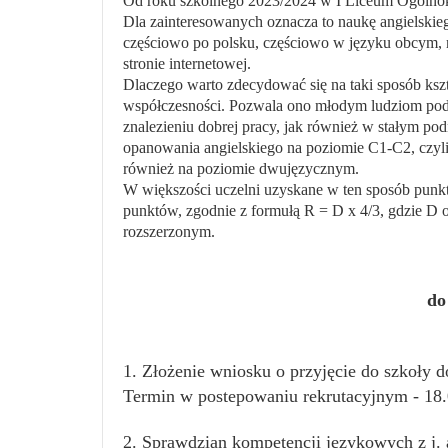
Od roku szkolnego 2023/2024 w I Liceum Ogólnoks
Dla zainteresowanych oznacza to naukę angielskie
częściowo po polsku, częściowo w języku obcym, n
stronie internetowej.
Dlaczego warto zdecydować się na taki sposób kszt
współczesności. Pozwala ono młodym ludziom podj
znalezieniu dobrej pracy, jak również w stałym po
opanowania angielskiego na poziomie C1-C2, czyli
również na poziomie dwujęzycznym.
W większości uczelni uzyskane w ten sposób punkt
punktów, zgodnie z formułą R = D x 4/3, gdzie D
rozszerzonym.
do
1. Złożenie wniosku o przyjęcie do szkoły
do
Termin w postepowaniu rekrutacyjnym - 18.0
2. Sprawdzian kompetencji językowych z j.