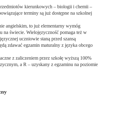
rzedmiotów kierunkowych – biologii i chemii –
owiązujące terminy są już dostępne na szkolnej
nie angielskim, to już elementarny wymóg
u na świecie. Wielojęzyczność pomaga też w
języcznej uczniowie staną przed szansą
będą zdawać egzamin maturalny z języka obcego
naczne z zaliczeniem przez szkołę wyższą 100%
ęzycznym, a R – uzyskany z egzaminu na poziomie
zny