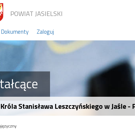
POWIAT JASIELSKI
Dokumenty
Zaloguj
tałcące
 Króla Stanisława Leszczyńskiego w Jaśle -
ujęzyczny