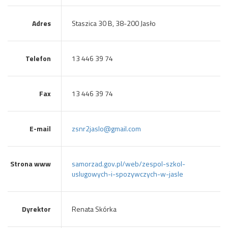
Adres
Staszica 30 B, 38-200 Jasło
Telefon
13 446 39 74
Fax
13 446 39 74
E-mail
zsnr2jaslo@gmail.com
Strona www
samorzad.gov.pl/web/zespol-szkol-
uslugowych-i-spozywczych-w-jasle
Dyrektor
Renata Skórka