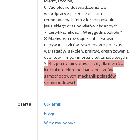
Międzyszkolna,
6. Wieloletnie doświadczenie we
współpracy z przedsiębiorcami
renomowanych firm z terenu powiatu
jasielskiego oraz powiatów ościennych,
7. Certyfikat jakości „ Wiarygodna Szkoła ”
8. Możliwości rozwoju zainteresowań,
nabywania szlifów zawodowych podczas
warsztatów, szkoleń, praktyk, organizowania
eventów i innych imprez okolicznościowych,
9.
Bezpłatny kurs prawa jazdy dla uczniów
kierunku: elektromechanik pojazdów
samochodowych, mechanik pojazdów
sam
o
chodo
wych.
Oferta
Cukiernik
Fryzjer
Wielozawodowa