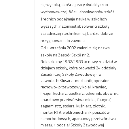
się wysoką jakością pracy dydaktyczno-
wychowawczej. Wielu absolwentów szkół
średnich podejmuje nauką w szkołach
wyższych, natomiast absolwenci szkoły
zasadniczej i technikum są bardzo dobrze
przygotowani do zawodu.
Od 1 września 2002 zmieniła się nazwa
szkoły na Zespół Szkół nr 2.
Rok szkolny 1982/1983 to nowy rozdział w
dziejach szkoły, która prowadzi 24 oddziały
Zasadniczej Szkoły Zawodowej ( w
zawodach: ślusarz- mechanik, operator
ruchowo- przewozowy kolei, krawiec,
fryzjer, kucharz, ciastkarz, cukiernik, obuwnik,
aparatowy przetwórstwa mleka, fotograf,
zegarmistrz, stolarz, kuśnierz, złotnik,
monter RTV, elektromechanik pojazdów
samochodowych, aparatowy przetwórstwa
mięsa), 1 oddział Szkoły Zawodowej