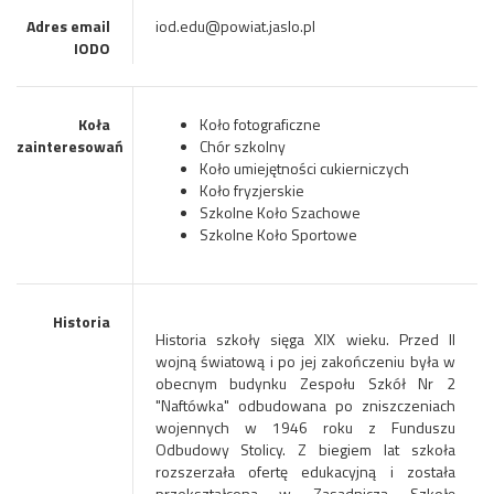
Adres email
iod.edu@powiat.jaslo.pl
IODO
Koła
Koło fotograficzne
zainteresowań
Chór szkolny
Koło umiejętności cukierniczych
Koło fryzjerskie
Szkolne Koło Szachowe
Szkolne Koło Sportowe
Historia
Historia szkoły sięga XIX wieku. Przed II
wojną światową i po jej zakończeniu była w
obecnym budynku Zespołu Szkół Nr 2
"Naftówka" odbudowana po zniszczeniach
wojennych w 1946 roku z Funduszu
Odbudowy Stolicy. Z biegiem lat szkoła
rozszerzała ofertę edukacyjną i została
przekształcona w Zasadniczą Szkołę