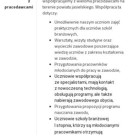
z
współpracujemy z wieloma pracodawcami na
pracodawcami
terenie powiatu jasielskiego. Współpraca ta
dotyczy:
Umożliwienie naszym uczniom zajęć
praktycznych dla uczniów szkół
branżowych,
Warsztaty, wizyty studyjne oraz
wycieczki zawodowe poszerzające
wiedzę uczniów z zakresu kształcenia
w zawodzie,
Przygotowania pracowników
młodocianych do pracy w zawodzie,
Uczniowie współpracują
ze specjalistami, mają kontakt
z nowoczesną technologią,
obsługują programy, ale także
nabierają zawodowego obycia,
Przygotowania propozycji programu
nauczania zawodu,
Uczniowie szkoły branżowej
I stopnia, którzy są młodocianymi
prac
ownikami otrzymują